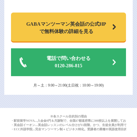
GABAマンツーマン
英会話の公式HP
で
無料体験の詳細を見る
電話で問い合わせる
0120-286-815
月～土：9:00～21:00(土日祝：10:00～19:00)
※各スクール目的別の理由
・駅前留学NOVA...入会金0円＆月謝制で、全国47都道府県に300校以上を展開しており
・英会話イーオン...英会話レッスンのレベル分けが11段階。かつ、生徒全員が利用できる
・ECC外語学院...完全マンツーマン制＋ビジネス特化。受講者の業種や英語使用目的に応