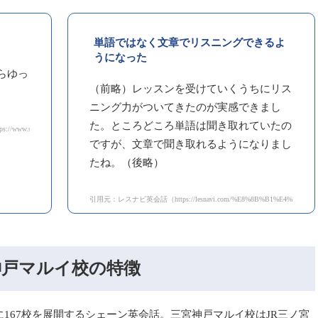
単語ではなく文章でリスニングできるよ
うになった
らゆっ
（前略）レッスンを受けていくうちにリス
ニング力がついてきたのが実感できまし
た。ところどころ単語は聞き取れていたの
.co.jp/school/detail/sannomiyakobemarui.html）
ですが、文章で聞き取れるようになりまし
たね。（後略）
引用元：レスナビ英会話（https://lesnavi.com/%E8%8B%B1%E4%BC%9A%
神戸マルイ校の特徴
全国に167校を展開するシェーン英会話。三宮神戸マルイ校はJR三ノ宮