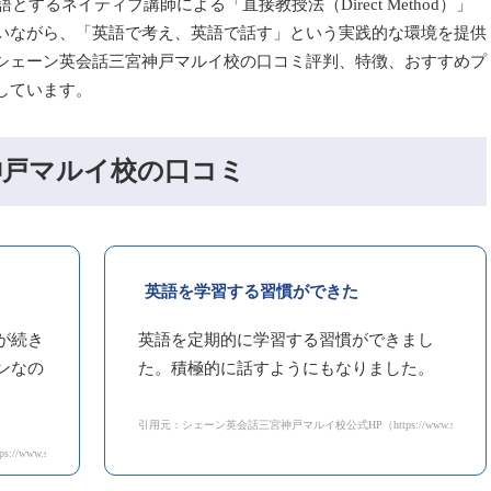
とするネイティブ講師による「直接教授法（Direct Method）」
いながら、「英語で考え、英語で話す」という実践的な環境を提供
シェーン英会話三宮神戸マルイ校の口コミ評判、特徴、おすすめプ
しています。
神戸マルイ校の口コミ
英語を学習する習慣ができた
が続き
英語を定期的に学習する習慣ができまし
ンなの
た。積極的に話すようにもなりました。
引用元：シェーン英会話三宮神戸マルイ校公式HP（https://www.shane.co.jp/school
.co.jp/school/detail/sannomiyakobemarui.html）