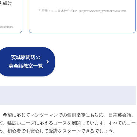
も続け
引用元：ECC 茨木校公式HP（https://www.ecc.jp/school/osaka/ibaraki/student/
ibaraki/student/detail.html?aid=103614）
茨城駅周辺の
英会話教室一覧
、希望に応じてマンツーマンでの個別指導にも対応。日常英会話、
ど、幅広いニーズに応えるコースを展開しています。すべてのコー
め、初心者でも安心して受講をスタートできるでしょう。