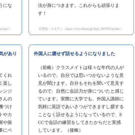
うにな
法が身につきます。これからも頑張りま
す！
review/）
引用元：エキテン（https://www.ekiten.jp/shop_5807663/review/）
気があり
外国人に臆せず話せるようになりました
（前略）クラスメイトは様々な年代の人が
てくれ
いるので、自分では思いつかないような意
く楽し
見が聞けます。自分もそれを聞いて意見す
レンジ
るので、自然に会話力が身についたと感じ
さんの
ています。実際に大学でも、外国人講師に
機づけ
気軽に英語であいさつができますし臆する
トやカ
ことなく話せるようになっているので、E
握や振
CCで会話の練習をしてきたからだと実感
事にペ
しています。（後略）