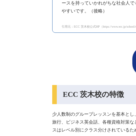
ースを持っていかれがちな社会人で
やすいです。（後略）
引用元：ECC 茨木校公式HP（https://www.ecc.jp/school/osaka/
ECC 茨木校の特徴
少人数制のグループレッスンを基本とし
旅行、ビジネス英会話、各種資格対策な
スはレベル別にクラス分けされているた