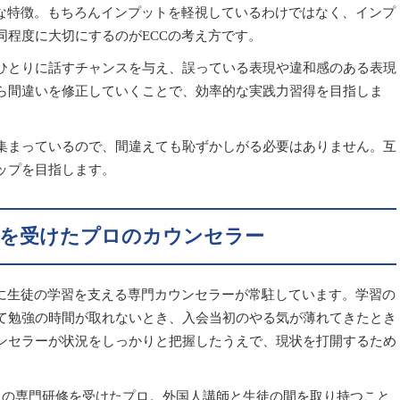
きな特徴。もちろんインプットを軽視しているわけではなく、インプ
同程度に大切にするのがECCの考え方です。
ひとりに話すチャンスを与え、誤っている表現や違和感のある表現
ら間違いを修正していくことで、効率的な実践力習得を目指しま
集まっているので、間違えても恥ずかしがる必要はありません。互
ップを目指します。
修を受けたプロのカウンセラー
別に生徒の学習を支える専門カウンセラーが常駐しています。学習の
て勉強の時間が取れないとき、入会当初のやる気が薄れてきたとき
ンセラーが状況をしっかりと把握したうえで、現状を打開するため
以上の専門研修を受けたプロ。外国人講師と生徒の間を取り持つこと