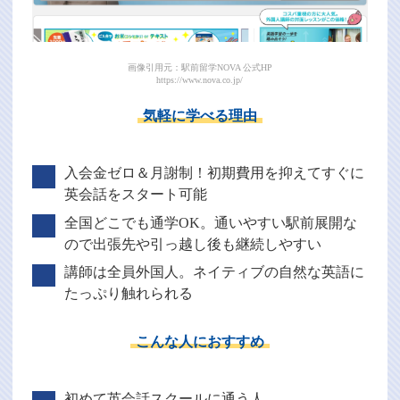
画像引用元：駅前留学NOVA 公式HP
https://www.nova.co.jp/
気軽に学べる理由
入会金ゼロ＆月謝制！初期費用を抑えてすぐに
英会話をスタート可能
全国どこでも通学OK。通いやすい駅前展開な
ので出張先や引っ越し後も継続しやすい
講師は全員外国人。ネイティブの自然な英語に
たっぷり触れられる
こんな人におすすめ
初めて英会話スクールに通う人