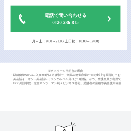
電話で問い合わせる
0120-286-815
月～土：9:00～21:00(土日祝：10:00～19:00)
※各スクール目的別の理由
・駅前留学NOVA...入会金0円＆月謝制で、全国47都道府県に300校以上を展開しており
・英会話イーオン...英会話レッスンのレベル分けが11段階。かつ、生徒全員が利用できる
・ECC外語学院...完全マンツーマン制＋ビジネス特化。受講者の業種や英語使用目的に応