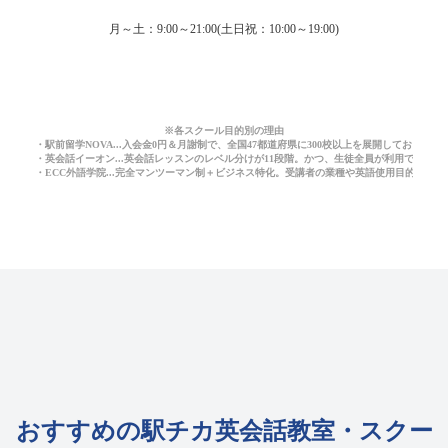
月～土：9:00～21:00(土日祝：10:00～19:00)
※各スクール目的別の理由
・駅前留学NOVA...入会金0円＆月謝制で、全国47都道府県に300校以上を展開しており
・英会話イーオン...英会話レッスンのレベル分けが11段階。かつ、生徒全員が利用できる
・ECC外語学院...完全マンツーマン制＋ビジネス特化。受講者の業種や英語使用目的に応
おすすめの駅チカ英会話教室・スクー