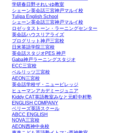
学研春日野それいゆ教室
シェーン英会話三宮神戸マルイ校
Tulipa English School
シェーン英会話三宮神戸マルイ校
ロゼッタストーン・ラーニングセンター
英会話ハウスリアライズ
プログリット神戸三宮校
日米英語学院三宮校
英会話スタジオPES 神戸
Gaba神戸ラーニングスタジオ
ECC三宮校
ベルリッツ三宮校
AEON三宮校
英会話学校ザ・ニュービレッジ
ヒューマンアカデミージュニア
Kiddy CAT英語教室みなと元町中村塾
ENGLISH COMPANY
ベリーズ英語スクール
ABCC ENGLISH
NOVA三宮校
AEON西神中央校
東進こども英語塾イトマン西神教室