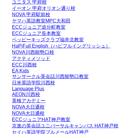
ユニタス 甲府校
イーオン 甲府オリオン通り校
NOVA 甲府駅前校
ヤマハ英語教室MPC大和田
ECCジュニア追分町教室
ECCジュニア長本教室
ペッピーキッズクラブ福井北教室
HaPiFull English（ハピフルイングリッシュ）
NOVA川西能勢口校
アクティメソッド
ECC川西校
EA Kids
サンサークル英会話川西能勢口教室
日米英語学院川西校
Language Plus
AEON川西校
英検アカデミー
NOVA大日通校
NOVA大日通校
ECCジュニアHAT神戸教室
京進の英会話ユニバーサルキャンパス HAT神戸校
セイハ英語学院ブルメールHAT神戸