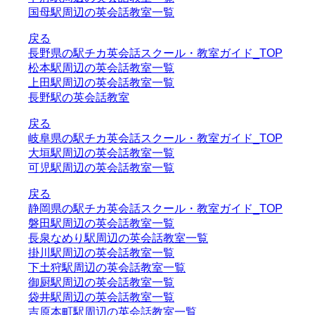
国母駅周辺の英会話教室一覧
戻る
長野県の駅チカ英会話スクール・教室ガイド_TOP
松本駅周辺の英会話教室一覧
上田駅周辺の英会話教室一覧
長野駅の英会話教室
戻る
岐阜県の駅チカ英会話スクール・教室ガイド_TOP
大垣駅周辺の英会話教室一覧
可児駅周辺の英会話教室一覧
戻る
静岡県の駅チカ英会話スクール・教室ガイド_TOP
磐田駅周辺の英会話教室一覧
長泉なめり駅周辺の英会話教室一覧
掛川駅周辺の英会話教室一覧
下土狩駅周辺の英会話教室一覧
御厨駅周辺の英会話教室一覧
袋井駅周辺の英会話教室一覧
吉原本町駅周辺の英会話教室一覧