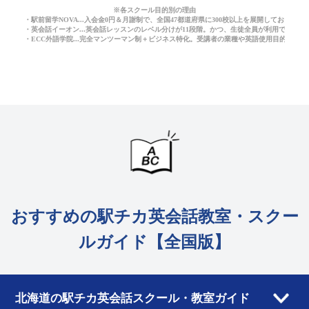
※各スクール目的別の理由
・駅前留学NOVA...入会金0円＆月謝制で、全国47都道府県に300校以上を展開しており
・英会話イーオン...英会話レッスンのレベル分けが11段階。かつ、生徒全員が利用できる
・ECC外語学院...完全マンツーマン制＋ビジネス特化。受講者の業種や英語使用目的に応
おすすめの駅チカ英会話教室・スクー
ルガイド【全国版】
北海道の駅チカ英会話スクール・教室ガイド