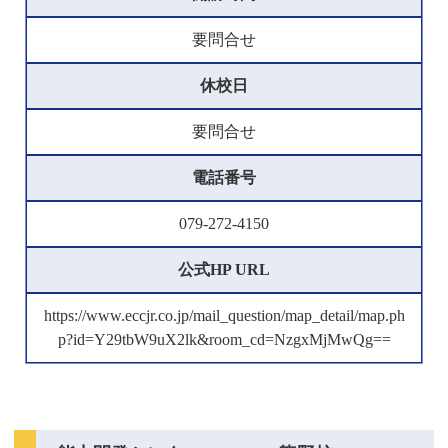
要問合せ
休校日
要問合せ
電話番号
079-272-4150
公式HP URL
https://www.eccjr.co.jp/mail_question/map_detail/map.ph
p?id=Y29tbW9uX2lk&room_cd=NzgxMjMwQg==