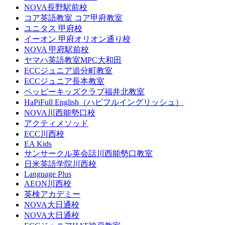
NOVA長野駅前校
コア英語教室 コア甲府教室
ユニタス 甲府校
イーオン 甲府オリオン通り校
NOVA 甲府駅前校
ヤマハ英語教室MPC大和田
ECCジュニア追分町教室
ECCジュニア長本教室
ペッピーキッズクラブ福井北教室
HaPiFull English（ハピフルイングリッシュ）
NOVA川西能勢口校
アクティメソッド
ECC川西校
EA Kids
サンサークル英会話川西能勢口教室
日米英語学院川西校
Language Plus
AEON川西校
英検アカデミー
NOVA大日通校
NOVA大日通校