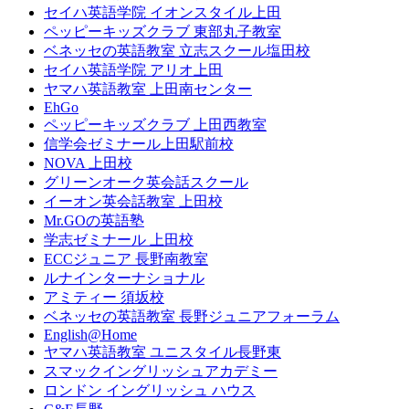
セイハ英語学院 イオンスタイル上田
ペッピーキッズクラブ 東部丸子教室
ベネッセの英語教室 立志スクール塩田校
セイハ英語学院 アリオ上田
ヤマハ英語教室 上田南センター
EhGo
ペッピーキッズクラブ 上田西教室
信学会ゼミナール上田駅前校
NOVA 上田校
グリーンオーク英会話スクール
イーオン英会話教室 上田校
Mr.GOの英語塾
学志ゼミナール 上田校
ECCジュニア 長野南教室
ルナインターナショナル
アミティー 須坂校
ベネッセの英語教室 長野ジュニアフォーラム
English@Home
ヤマハ英語教室 ユニスタイル長野東
スマックイングリッシュアカデミー
ロンドン イングリッシュ ハウス