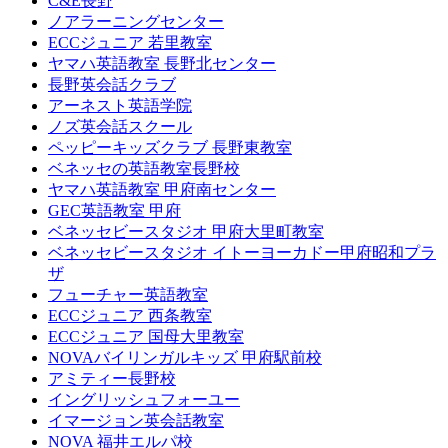
C&E長野
ノアラーニングセンター
ECCジュニア 若里教室
ヤマハ英語教室 長野北センター
長野英会話クラブ
アーネスト英語学院
ノズ英会話スクール
ペッピーキッズクラブ 長野東教室
ベネッセの英語教室長野校
ヤマハ英語教室 甲府南センター
GEC英語教室 甲府
ベネッセビースタジオ 甲府大里町教室
ベネッセビースタジオ イトーヨーカドー甲府昭和プラ
ザ
フューチャー英語教室
ECCジュニア 西条教室
ECCジュニア 国母大里教室
NOVAバイリンガルキッズ 甲府駅前校
アミティー長野校
イングリッシュフォーユー
イマージョン英会話教室
NOVA 福井エルパ校