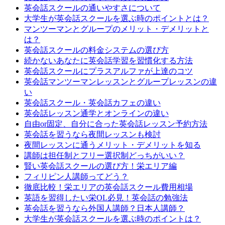
英会話スクールの通いやすさについて
大学生が英会話スクールを選ぶ時のポイントとは？
マンツーマンとグループのメリット・デメリットと
は？
英会話スクールの料金システムの選び方
続かないあなたに英会話学習を習慣化する方法
英会話スクールにプラスアルファが上達のコツ
英会話マンツーマンレッスンとグループレッスンの違
い
英会話スクール・英会話カフェの違い
英会話レッスン通学とオンラインの違い
自由or固定、自分に合った英会話レッスン予約方法
英会話を習うなら夜間レッスンも検討
夜間レッスンに通うメリット・デメリットを知る
講師は担任制とフリー選択制どっちがいい？
賢い英会話スクールの選び方！栄エリア編
フィリピン人講師ってどう？
徹底比較！栄エリアの英会話スクール費用相場
英語を習得したい栄OL必見！英会話の勉強法
英会話を習うなら外国人講師？日本人講師？
大学生が英会話スクールを選ぶ時のポイントは？