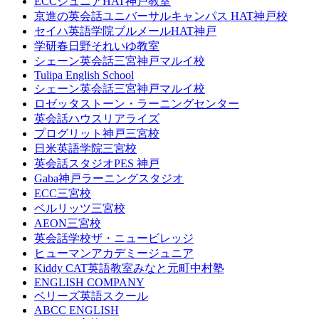
ECCジュニアHAT神戸教室
京進の英会話ユニバーサルキャンパス HAT神戸校
セイハ英語学院ブルメールHAT神戸
学研春日野それいゆ教室
シェーン英会話三宮神戸マルイ校
Tulipa English School
シェーン英会話三宮神戸マルイ校
ロゼッタストーン・ラーニングセンター
英会話ハウスリアライズ
プログリット神戸三宮校
日米英語学院三宮校
英会話スタジオPES 神戸
Gaba神戸ラーニングスタジオ
ECC三宮校
ベルリッツ三宮校
AEON三宮校
英会話学校ザ・ニュービレッジ
ヒューマンアカデミージュニア
Kiddy CAT英語教室みなと元町中村塾
ENGLISH COMPANY
ベリーズ英語スクール
ABCC ENGLISH