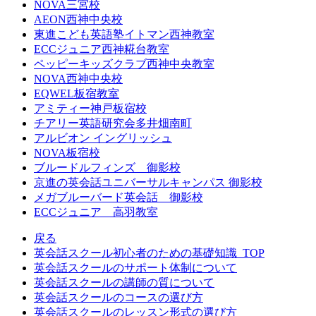
NOVA三宮校
AEON西神中央校
東進こども英語塾イトマン西神教室
ECCジュニア西神糀台教室
ペッピーキッズクラブ西神中央教室
NOVA西神中央校
EQWEL板宿教室
アミティー神戸板宿校
チアリー英語研究会多井畑南町
アルビオン イングリッシュ
NOVA板宿校
ブルードルフィンズ 御影校
京進の英会話ユニバーサルキャンパス 御影校
メガブルーバード英会話 御影校
ECCジュニア 高羽教室
戻る
英会話スクール初心者のための基礎知識_TOP
英会話スクールのサポート体制について
英会話スクールの講師の質について
英会話スクールのコースの選び方
英会話スクールのレッスン形式の選び方