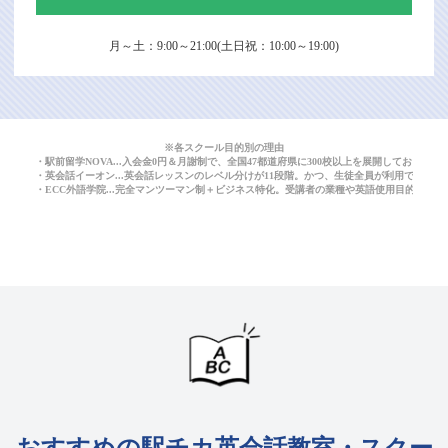
月～土：9:00～21:00(土日祝：10:00～19:00)
※各スクール目的別の理由
・駅前留学NOVA...入会金0円＆月謝制で、全国47都道府県に300校以上を展開しており
・英会話イーオン...英会話レッスンのレベル分けが11段階。かつ、生徒全員が利用できる
・ECC外語学院...完全マンツーマン制＋ビジネス特化。受講者の業種や英語使用目的に応
おすすめの駅チカ英会話教室・スクー