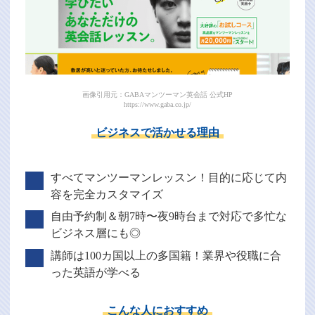
画像引用元：GABAマンツーマン英会話 公式HP
https://www.gaba.co.jp/
ビジネスで活かせる理由
すべてマンツーマンレッスン！目的に応じて内
容を完全カスタマイズ
自由予約制＆朝7時〜夜9時台まで対応で多忙な
ビジネス層にも◎
講師は100カ国以上の多国籍！業界や役職に合
った英語が学べる
こんな人におすすめ