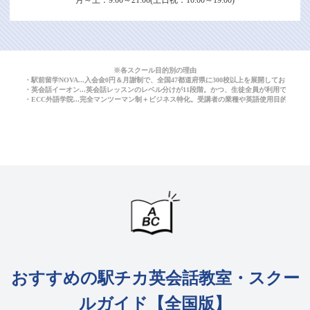
※各スクール目的別の理由
・駅前留学NOVA...入会金0円＆月謝制で、全国47都道府県に300校以上を展開しており
・英会話イーオン...英会話レッスンのレベル分けが11段階。かつ、生徒全員が利用できる
・ECC外語学院...完全マンツーマン制＋ビジネス特化。受講者の業種や英語使用目的に応
おすすめの駅チカ英会話教室・スクー
ルガイド【全国版】