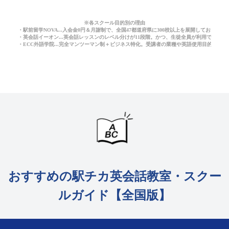
※各スクール目的別の理由
・駅前留学NOVA...入会金0円＆月謝制で、全国47都道府県に300校以上を展開しており
・英会話イーオン...英会話レッスンのレベル分けが11段階。かつ、生徒全員が利用できる
・ECC外語学院...完全マンツーマン制＋ビジネス特化。受講者の業種や英語使用目的に応
おすすめの駅チカ英会話教室・スクー
ルガイド【全国版】