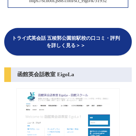
https://school.js88.com/scl_eigo/k/51952
トライ式英会話 五稜郭公園前駅校の口コミ・評判
を詳しく見る＞＞
函館英会話教室 EigoLa