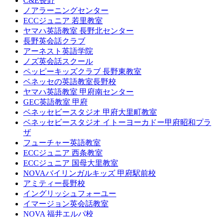
C&E長野
ノアラーニングセンター
ECCジュニア 若里教室
ヤマハ英語教室 長野北センター
長野英会話クラブ
アーネスト英語学院
ノズ英会話スクール
ペッピーキッズクラブ 長野東教室
ベネッセの英語教室長野校
ヤマハ英語教室 甲府南センター
GEC英語教室 甲府
ベネッセビースタジオ 甲府大里町教室
ベネッセビースタジオ イトーヨーカドー甲府昭和プラ
ザ
フューチャー英語教室
ECCジュニア 西条教室
ECCジュニア 国母大里教室
NOVAバイリンガルキッズ 甲府駅前校
アミティー長野校
イングリッシュフォーユー
イマージョン英会話教室
NOVA 福井エルパ校