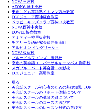
NOVA三宮校
AEON西神中央校
東進こども英語塾イトマン西神教室
ECCジュニア西神糀台教室
ペッピーキッズクラブ西神中央教室
NOVA西神中央校
EQWEL板宿教室
アミティー神戸板宿校
チアリー英語研究会多井畑南町
アルビオン イングリッシュ
NOVA板宿校
ブルードルフィンズ 御影校
京進の英会話ユニバーサルキャンパス 御影校
メガブルーバード英会話 御影校
ECCジュニア 高羽教室
戻る
英会話スクール初心者のための基礎知識_TOP
英会話スクールのサポート体制について
英会話スクールの講師の質について
英会話スクールのコースの選び方
英会話スクールのレッスン形式の選び方