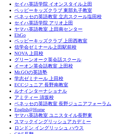
セイハ英語学院 イオンスタイル上田
ペッピーキッズクラブ 東部丸子教室
ベネッセの英語教室 立志スクール塩田校
セイハ英語学院 アリオ上田
ヤマハ英語教室 上田南センター
EhGo
ペッピーキッズクラブ 上田西教室
信学会ゼミナール上田駅前校
NOVA 上田校
グリーンオーク英会話スクール
イーオン英会話教室 上田校
Mr.GOの英語塾
学志ゼミナール 上田校
ECCジュニア 長野南教室
ルナインターナショナル
アミティー 須坂校
ベネッセの英語教室 長野ジュニアフォーラム
English@Home
ヤマハ英語教室 ユニスタイル長野東
スマックイングリッシュアカデミー
ロンドン イングリッシュ ハウス