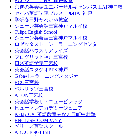
ECCジュニアHAT神戸教室
京進の英会話ユニバーサルキャンパス HAT神戸校
セイハ英語学院ブルメールHAT神戸
学研春日野それいゆ教室
シェーン英会話三宮神戸マルイ校
Tulipa English School
シェーン英会話三宮神戸マルイ校
ロゼッタストーン・ラーニングセンター
英会話ハウスリアライズ
プログリット神戸三宮校
日米英語学院三宮校
英会話スタジオPES 神戸
Gaba神戸ラーニングスタジオ
ECC三宮校
ベルリッツ三宮校
AEON三宮校
英会話学校ザ・ニュービレッジ
ヒューマンアカデミージュニア
Kiddy CAT英語教室みなと元町中村塾
ENGLISH COMPANY
ベリーズ英語スクール
ABCC ENGLISH