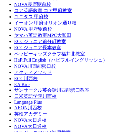
NOVA長野駅前校
コア英語教室 コア甲府教室
ユニタス 甲府校
イーオン 甲府オリオン通り校
NOVA 甲府駅前校
ヤマハ英語教室MPC大和田
ECCジュニア追分町教室
ECCジュニア長本教室
ペッピーキッズクラブ福井北教室
HaPiFull English（ハピフルイングリッシュ）
NOVA川西能勢口校
アクティメソッド
ECC川西校
EA Kids
サンサークル英会話川西能勢口教室
日米英語学院川西校
Language Plus
AEON川西校
英検アカデミー
NOVA大日通校
NOVA大日通校