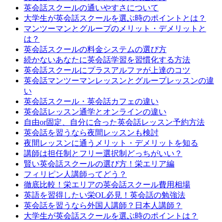
英会話スクールの通いやすさについて
大学生が英会話スクールを選ぶ時のポイントとは？
マンツーマンとグループのメリット・デメリットと
は？
英会話スクールの料金システムの選び方
続かないあなたに英会話学習を習慣化する方法
英会話スクールにプラスアルファが上達のコツ
英会話マンツーマンレッスンとグループレッスンの違
い
英会話スクール・英会話カフェの違い
英会話レッスン通学とオンラインの違い
自由or固定、自分に合った英会話レッスン予約方法
英会話を習うなら夜間レッスンも検討
夜間レッスンに通うメリット・デメリットを知る
講師は担任制とフリー選択制どっちがいい？
賢い英会話スクールの選び方！栄エリア編
フィリピン人講師ってどう？
徹底比較！栄エリアの英会話スクール費用相場
英語を習得したい栄OL必見！英会話の勉強法
英会話を習うなら外国人講師？日本人講師？
大学生が英会話スクールを選ぶ時のポイントは？