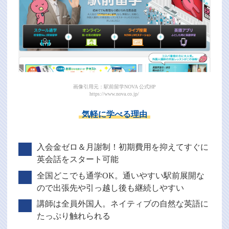
画像引用元：駅前留学NOVA 公式HP
https://www.nova.co.jp/
気軽に学べる理由
入会金ゼロ＆月謝制！初期費用を抑えてすぐに
英会話をスタート可能
全国どこでも通学OK。通いやすい駅前展開な
ので出張先や引っ越し後も継続しやすい
講師は全員外国人。ネイティブの自然な英語に
たっぷり触れられる