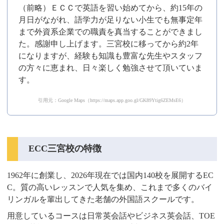
（前略）ＥＣＣで英語を習い始めてから、約15年の
月日がながれ、語学力が足りない小生でも無事定年
まで外資系企業での職責を真当することができまし
た。感謝申し上げます。三宮校に移ってから約2年
になりますが、経験も知識も豊富な先生やスタッフ
の方々に恵まれ、日々楽しく勉強させて頂いていま
す。
引用元：Google Maps（https://maps.app.goo.gl/GK89Ytig6ZEMsE6）
ECC三宮校の特徴
1962年に創業し、2026年現在では国内140校を展開するEC
C。質の高いレッスンで人気を集め、これまで多くのバイ
リンガルを輩出してきた老舗の外国語スクールです。
用意しているコースは日常英会話やビジネス英会話、TOE