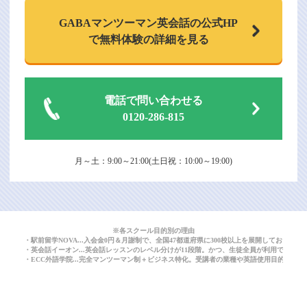
GABAマンツーマン
英会話の公式HP
で
無料体験の詳細を見る
電話で問い合わせる
0120-286-815
月～土：9:00～21:00(土日祝：10:00～19:00)
※各スクール目的別の理由
・駅前留学NOVA...入会金0円＆月謝制で、全国47都道府県に300校以上を展開しており
・英会話イーオン...英会話レッスンのレベル分けが11段階。かつ、生徒全員が利用できる
・ECC外語学院...完全マンツーマン制＋ビジネス特化。受講者の業種や英語使用目的に応