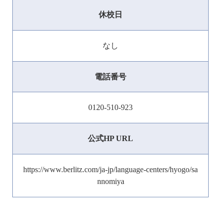
休校日
なし
電話番号
0120-510-923
公式HP URL
https://www.berlitz.com/ja-jp/language-centers/hyogo/sa
nnomiya