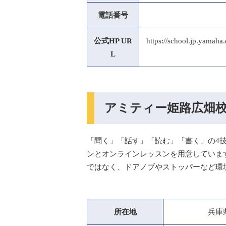
電話番号
公式HP UR
https://school.jp.yama
L
アミティー姫路広畑
「聞く」「話す」「読む」「書く」の4
ンとオンラインレッスンを用意していま
ではなく、ドアノブやストッパーなど環
所在地
兵庫