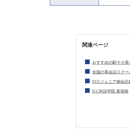
関連ページ
おすすめの駅チカ英
全国の英会話スクー
ECCジュニア南仙北
ICC外語学院 新宿校