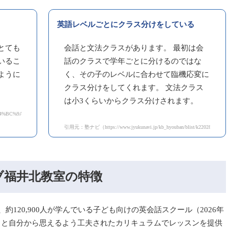
英語レベルごとにクラス分けをしている
とても
会話と文法クラスがあります。 最初は会
いるこ
話のクラスで学年ごとに分けるのではな
ように
く、その子のレベルに合わせて臨機応変に
クラス分けをしてくれます。 文法クラス
は小3くらいからクラス分けされます。
4%BC%9A%E8%A9%B1/1200/8152/%E5%8F%A3%E3%82%B3%E3%83%9F）
引用元：塾ナビ（https://www.jyukunavi.jp/kb_hyouban/blist/k220284.html
ブ福井北教室の特徴
約120,900人が学んでいる子ども向けの英会話スクール（2026年
」と自分から思えるよう工夫されたカリキュラムでレッスンを提供