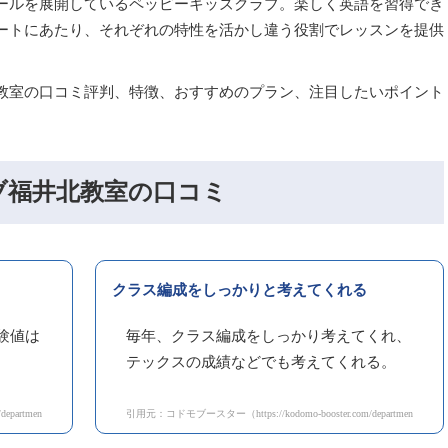
ールを展開しているペッピーキッズクラブ。楽しく英語を習得でき
ートにあたり、それぞれの特性を活かし違う役割でレッスンを提供
教室の口コミ評判、特徴、おすすめのプラン、注目したいポイント
ブ福井北教室の口コミ
クラス編成をしっかりと考えてくれる
験値は
毎年、クラス編成をしっかり考えてくれ、
テックスの成績などでも考えてくれる。
tments/1157/reviews?page=2#/）
引用元：コドモブースター（https://kodomo-booster.com/departments/1157/re