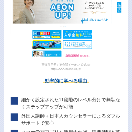
画像引用元：英会話イーオン 公式HP
https://www.aeonet.co.jp/
効率的に学べる理由
細かく設定された11段階のレベル分けで無駄な
くステップアップが可能
外国人講師＋日本人カウンセラーによるダブル
サポートで安心