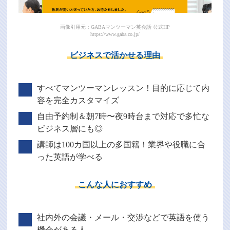
画像引用元：GABAマンツーマン英会話 公式HP
https://www.gaba.co.jp/
ビジネスで活かせる理由
すべてマンツーマンレッスン！目的に応じて内
容を完全カスタマイズ
自由予約制＆朝7時〜夜9時台まで対応で多忙な
ビジネス層にも◎
講師は100カ国以上の多国籍！業界や役職に合
った英語が学べる
こんな人におすすめ
社内外の会議・メール・交渉などで英語を使う
機会がある人