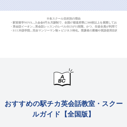
※各スクール目的別の理由
・駅前留学NOVA...入会金0円＆月謝制で、全国47都道府県に300校以上を展開しており
・英会話イーオン...英会話レッスンのレベル分けが11段階。かつ、生徒全員が利用できる
・ECC外語学院...完全マンツーマン制＋ビジネス特化。受講者の業種や英語使用目的に応
おすすめの駅チカ英会話教室・スクー
ルガイド【全国版】