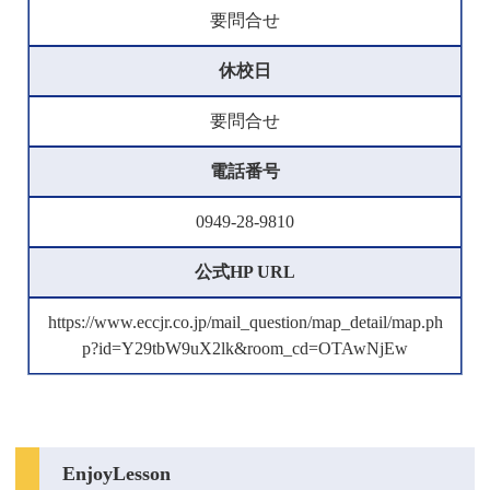
要問合せ
休校日
要問合せ
電話番号
0949-28-9810
公式HP URL
https://www.eccjr.co.jp/mail_question/map_detail/map.ph
p?id=Y29tbW9uX2lk&room_cd=OTAwNjEw
EnjoyLesson