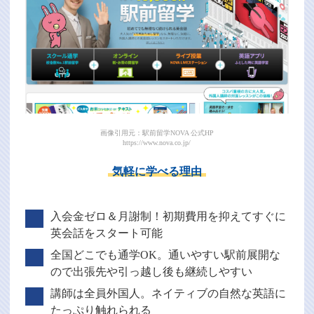
画像引用元：駅前留学NOVA 公式HP
https://www.nova.co.jp/
気軽に学べる理由
入会金ゼロ＆月謝制！初期費用を抑えてすぐに
英会話をスタート可能
全国どこでも通学OK。通いやすい駅前展開な
ので出張先や引っ越し後も継続しやすい
講師は全員外国人。ネイティブの自然な英語に
たっぷり触れられる