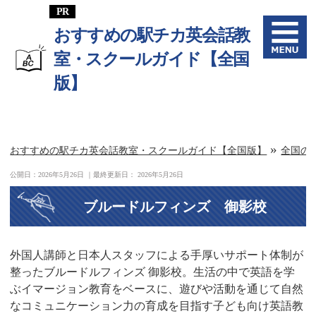
おすすめの駅チカ英会話教
室・スクールガイド【全国
版】
»
おすすめの駅チカ英会話教室・スクールガイド【全国版】
全国の
公開日：
2026年5月26日
｜最終更新日：
2026年5月26日
ブルードルフィンズ 御影校
外国人講師と日本人スタッフによる手厚いサポート体制が
整ったブルードルフィンズ 御影校。生活の中で英語を学
ぶイマージョン教育をベースに、遊びや活動を通じて自然
なコミュニケーション力の育成を目指す子ども向け英語教