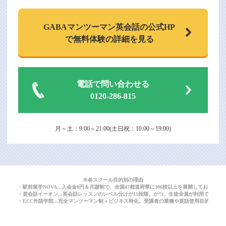
GABAマンツーマン
英会話の公式HP
で
無料体験の詳細を見る
電話で問い合わせる
0120-286-815
月～土：9:00～21:00(土日祝：10:00～19:00)
※各スクール目的別の理由
・駅前留学NOVA...入会金0円＆月謝制で、全国47都道府県に300校以上を展開しており
・英会話イーオン...英会話レッスンのレベル分けが11段階。かつ、生徒全員が利用できる
・ECC外語学院...完全マンツーマン制＋ビジネス特化。受講者の業種や英語使用目的に応