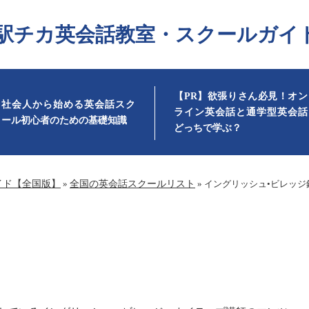
駅チカ英会話教室・スクールガイ
【PR】欲張りさん必見！オン
社会人から始める英会話スク
ライン英会話と通学型英会話
ール初心者のための基礎知識
どっちで学ぶ？
イド【全国版】
»
全国の英会話スクールリスト
»
イングリッシュ•ビレッジ
•ビレッジ銀座有楽町校