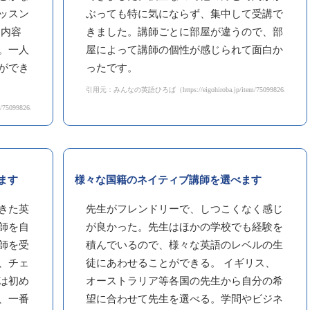
ッスン
ぶっても特に気にならず、集中して受講で
ン内容
きました。講師ごとに部屋が違うので、部
。一人
屋によって講師の個性が感じられて面白か
ができ
ったです。
引用元：みんなの英語ひろば（https://eigohiroba.jp/item/75099826/reviews?
5099826/reviews）
ます
様々な国籍のネイティブ講師を選べます
きた英
先生がフレンドリーで、しつこくなく感じ
師を自
が良かった。先生はほかの学校でも経験を
師を受
積んでいるので、様々な英語のレベルの生
、チェ
徒にあわせることができる。 イギリス、
は初め
オーストラリア等各国の先生から自分の希
、一番
望に合わせて先生を選べる。学問やビジネ