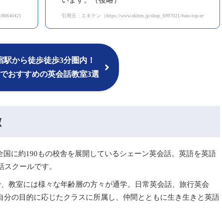
います。（後略）
80640421）
引用元：エキテン（https://www.ekiten.jp/shop_6997021/#anc-top-review）
宿駅から徒歩徒歩3分圏内！
でおすすめの英会話教室3選
徴
現在は全国に約190もの校舎を展開しているシェーン英会話。英語を英語
話スクールです。
で、教室には様々な年齢層の方々が通学。日常英会話、旅行英会
、自分の目的に応じたクラスに所属し、仲間とともに生き生きと英語