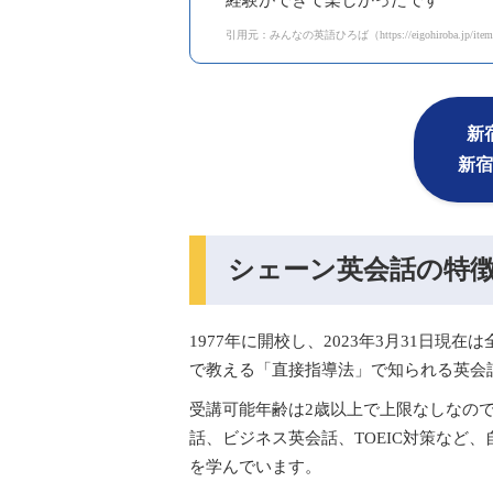
経験ができて楽しかったです
引用元：みんなの英語ひろば（https://eigohiroba.jp/item/
新
新宿
シェーン英会話の特
1977年に開校し、2023年3月31日
で教える「直接指導法」で知られる英会
受講可能年齢は2歳以上で上限なしなの
話、ビジネス英会話、TOEIC対策など
を学んでいます。