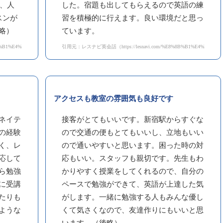
で、人
した。宿題も出してもらえるので英語の練
スンが
習を積極的に行えます。良い環境だと思っ
略）
ています。
%B1%E4%BC%9A%E8%A9%B1/247/739/%E5%8F%A3%E3%82%B3%E3%83%9F）
引用元：レスナビ英会話（https://lesnavi.com/%E8%8B%B1%E4%BC%9A%
アクセスも教室の雰囲気も良好です
ネイテ
接客がとてもいいです。新宿駅からすぐな
の経験
ので交通の便もとてもいいし、立地もいい
く、レ
ので通いやすいと思います。困った時の対
応して
応もいい。スタッフも親切です。先生もわ
ら勉強
かりやすく授業をしてくれるので、自分の
に受講
ペースで勉強ができて、英語が上達した気
たりも
がします。一緒に勉強する人もみんな優し
ような
くて気さくなので、友達作りにもいいと思