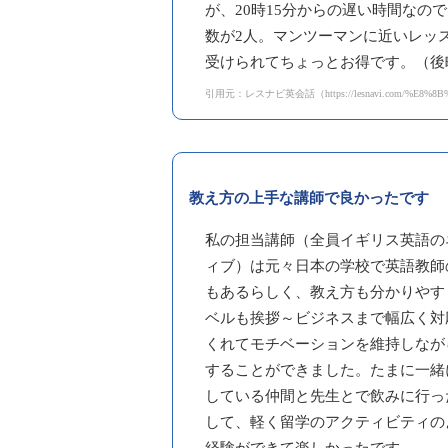
が、20時15分からの遅い時間なの
数が2人。マンツーマンに近いレッ
受けられてちょっとお得です。（後
引用元：レスナビ英会話（https://lesnavi.com/%E8%8B
教え方の上手な講師で良かったです
私の担当講師（全員イギリス英語の
ィブ）は元々日本の学校で英語教師
もあるらしく、教え方も分かりやす
ベルも挨拶～ビジネスまで幅広く対
くれてモチベーションを維持しなが
することができました。たまに一緒
している仲間と先生とで飲みに行っ
して、軽く留学のアクティビティの