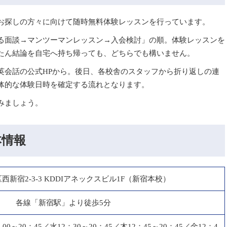
お探しの方々に向けて随時無料体験レッスンを行っています。
る面談→マンツーマンレッスン→入会検討」の順。体験レッスンを
たん結論を自宅へ持ち帰っても、どちらでも構いません。
英会話の公式HPから。後日、各校舎のスタッフから折り返しの連
体的な体験日時を確定する流れとなります。
みましょう。
本情報
西新宿2-3-3 KDDIアネックスビル1F（新宿本校）
各線「新宿駅」より徒歩5分
：00～20：45／水12：30～20：45／木12：45～20：45／金12：4