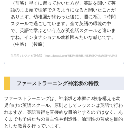
（前略）早くに習っておいた方が、英語を聞いて英
語のまま頭で理解できるようになると聞いたことが
あります。幼稚園が終わった後に、週に2回、2時間
スクールで過ごしています。全て英語の環境の中
で、英語で学ぶという点が英会話スクールと違いま
すね。インタナショナル幼稚園みたいな感じです。
（中略）（後略）
引用元：レスナビ英会話（https://lesnavi.com/%E8%8B%B1%E4%BC%9A%E8%A9%B1/1267
ファーストラーニング神楽坂の特徴
ファーストラーニングは、神楽坂と本郷に2校を構える幼
児向けの英語スクール。原則としてレッスンは英語で行わ
れますが、英語習得を直接的な目的とするのではなく、あ
くまでも子供たちの自主性や創造性、論理性の育成を目的
とした教育を行っています。