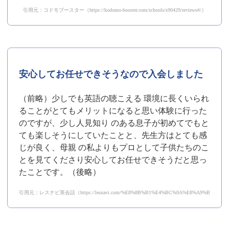
引用元：コドモブースター（https://kodomo-booster.com/schools/s90429/reviews#/）
安心してお任せできそうなので入会しました
（前略）少しでも英語の聴こえる 環境に長くいられ
ることがとてもメリットになると思い体験に行った
のですが、少し人見知り のある息子が初めてでもと
ても楽しそうにしていたことと、先生方はとても感
じが良く、母親 の私よりもプロとして子供たちのこ
とを見てくださり安心してお任せできそうだと思っ
たことです。（後略）
引用元：レスナビ英会話（https://lesnavi.com/%E8%8B%B1%E4%BC%9A%E8%A9%B1/1267