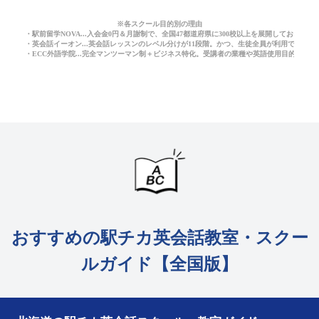
※各スクール目的別の理由
・駅前留学NOVA...入会金0円＆月謝制で、全国47都道府県に300校以上を展開しており
・英会話イーオン...英会話レッスンのレベル分けが11段階。かつ、生徒全員が利用できる
・ECC外語学院...完全マンツーマン制＋ビジネス特化。受講者の業種や英語使用目的に応
おすすめの駅チカ英会話教室・スクー
ルガイド【全国版】