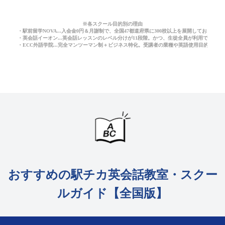
※各スクール目的別の理由
・駅前留学NOVA...入会金0円＆月謝制で、全国47都道府県に300校以上を展開しており
・英会話イーオン...英会話レッスンのレベル分けが11段階。かつ、生徒全員が利用できる
・ECC外語学院...完全マンツーマン制＋ビジネス特化。受講者の業種や英語使用目的に応
おすすめの駅チカ英会話教室・スクー
ルガイド【全国版】