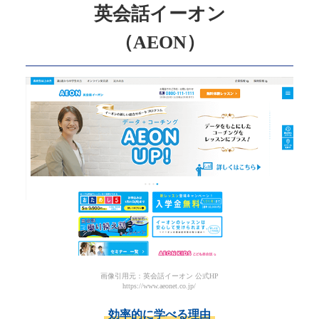
英会話イーオン
（AEON）
画像引用元：英会話イーオン 公式HP
https://www.aeonet.co.jp/
効率的に学べる理由