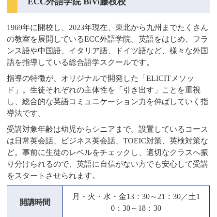
ECC外語学院 BiVi藤枝校
1969年に開校し、2023年現在、東北から九州までたくさん
の教室を展開しているECC外語学院。英語をはじめ、フラ
ンス語や中国語、イタリア語、ドイツ語など、様々な外国
語を指導している総合語学スクールです。
指導の特徴が、オリジナルで開発した「ELICITメソッ
ド」。生徒それぞれの主体性を「引き出す」ことを重視
し、総合的な英語コミュニケーション力を伸ばしていく指
導法です。
受講対象年齢は幼児からシニアまで。設置しているコース
は日常英会話、ビジネス英会話、TOEIC対策、英検対策な
ど。事前に生徒のレベルをチェックし、適切なクラスへ振
り分けられるので、英語に自信がない方でも安心して受講
をスタートさせられます。
月・火・水・金13：30～21：30／土1
開講時間
0：30～18：30