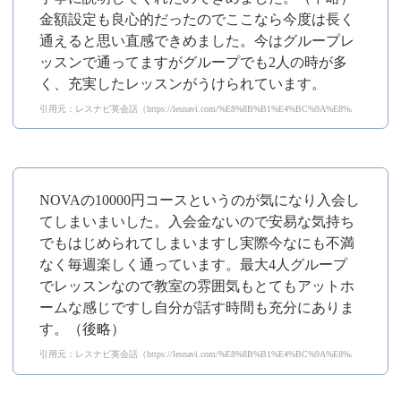
金額設定も良心的だったのでここなら今度は長く
通えると思い直感できめました。今はグループレ
ッスンで通ってますがグループでも2人の時が多
く、充実したレッスンがうけられています。
引用元：レスナビ英会話（https://lesnavi.com/%E8%8B%B1%E4%BC%9A%E8%A9%B1/111/
NOVAの10000円コースというのが気になり入会し
てしまいまいした。入会金ないので安易な気持ち
でもはじめられてしまいますし実際今なにも不満
なく毎週楽しく通っています。最大4人グループ
でレッスンなので教室の雰囲気もとてもアットホ
ームな感じですし自分が話す時間も充分にありま
す。（後略）
引用元：レスナビ英会話（https://lesnavi.com/%E8%8B%B1%E4%BC%9A%E8%A9%B1/111/