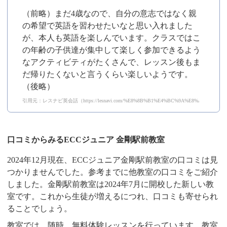
（前略）まだ4歳なので、自分の意志ではなく親
の希望で英語を習わせたいなと思い入れました
が、本人も英語を楽しんでいます。クラスではこ
の年齢の子供達が集中して楽しく参加できるよう
なアクティビティがたくさんで、レッスン後もま
だ帰りたくないと言うくらい楽しいようです。
（後略）
引用元：レスナビ英会話（https://lesnavi.com/%E8%8B%B1%E4%BC%9A%E8%A9%B1/1199
口コミからみるECCジュニア 金剛駅前教室
2024年12月現在、ECCジュニア金剛駅前教室の口コミは見
つかりませんでした。参考までに他教室の口コミをご紹介
しました。金剛駅前教室は2024年7月に開校した新しい教
室です。これから生徒が増えるにつれ、口コミも寄せられ
ることでしょう。
教室では、随時、無料体験レッスンを行っています。教室