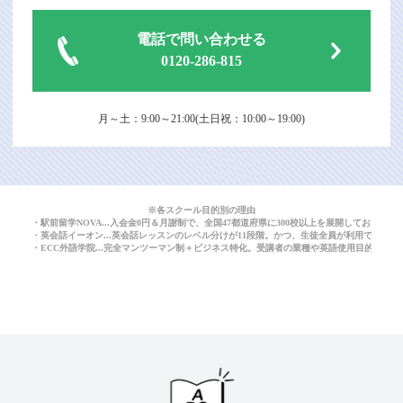
電話で問い合わせる
0120-286-815
月～土：9:00～21:00(土日祝：10:00～19:00)
※各スクール目的別の理由
・駅前留学NOVA...入会金0円＆月謝制で、全国47都道府県に300校以上を展開しており
・英会話イーオン...英会話レッスンのレベル分けが11段階。かつ、生徒全員が利用できる
・ECC外語学院...完全マンツーマン制＋ビジネス特化。受講者の業種や英語使用目的に応