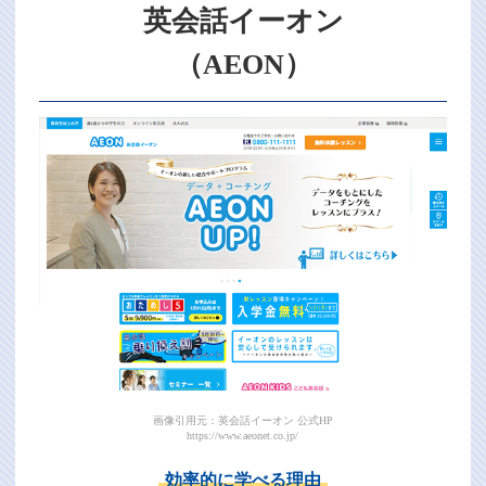
英会話イーオン
（AEON）
画像引用元：英会話イーオン 公式HP
https://www.aeonet.co.jp/
効率的に学べる理由