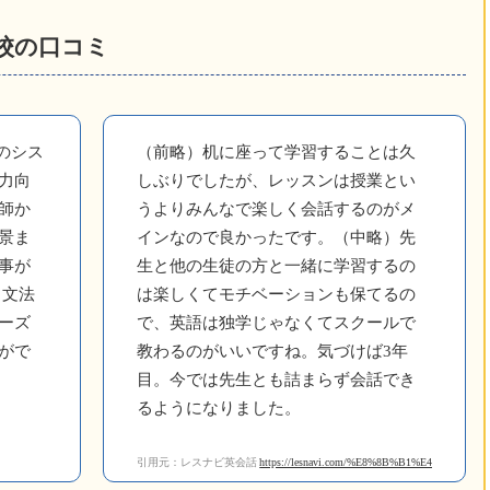
前校の口コミ
のシス
（前略）机に座って学習することは久
力向
しぶりでしたが、レッスンは授業とい
師か
うよりみんなで楽しく会話するのがメ
景ま
インなので良かったです。（中略）先
事が
生と他の生徒の方と一緒に学習するの
、文法
は楽しくてモチベーションも保てるの
ーズ
で、英語は独学じゃなくてスクールで
がで
教わるのがいいですね。気づけば3年
目。今では先生とも詰まらず会話でき
るようになりました。
引用元：レスナビ英会話
https://lesnavi.com/%E8%8B%B1%E4%BC%9