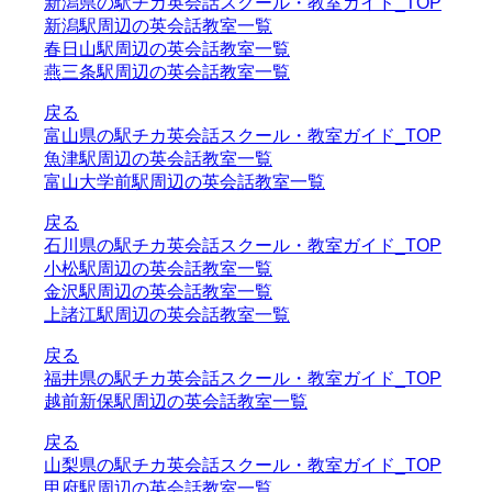
新潟県の駅チカ英会話スクール・教室ガイド_TOP
新潟駅周辺の英会話教室一覧
春日山駅周辺の英会話教室一覧
燕三条駅周辺の英会話教室一覧
戻る
富山県の駅チカ英会話スクール・教室ガイド_TOP
魚津駅周辺の英会話教室一覧
富山大学前駅周辺の英会話教室一覧
戻る
石川県の駅チカ英会話スクール・教室ガイド_TOP
小松駅周辺の英会話教室一覧
金沢駅周辺の英会話教室一覧
上諸江駅周辺の英会話教室一覧
戻る
福井県の駅チカ英会話スクール・教室ガイド_TOP
越前新保駅周辺の英会話教室一覧
戻る
山梨県の駅チカ英会話スクール・教室ガイド_TOP
甲府駅周辺の英会話教室一覧