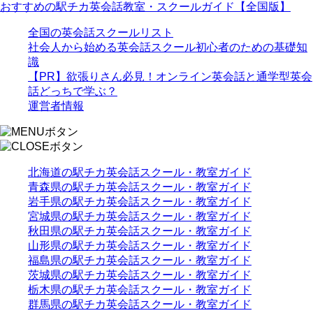
おすすめの駅チカ英会話教室・スクールガイド【全国版】
全国の英会話スクールリスト
社会人から始める英会話スクール初心者のための基礎知
識
【PR】欲張りさん必見！オンライン英会話と通学型英会
話どっちで学ぶ？
運営者情報
北海道の駅チカ英会話スクール・教室ガイド
青森県の駅チカ英会話スクール・教室ガイド
岩手県の駅チカ英会話スクール・教室ガイド
宮城県の駅チカ英会話スクール・教室ガイド
秋田県の駅チカ英会話スクール・教室ガイド
山形県の駅チカ英会話スクール・教室ガイド
福島県の駅チカ英会話スクール・教室ガイド
茨城県の駅チカ英会話スクール・教室ガイド
栃木県の駅チカ英会話スクール・教室ガイド
群馬県の駅チカ英会話スクール・教室ガイド