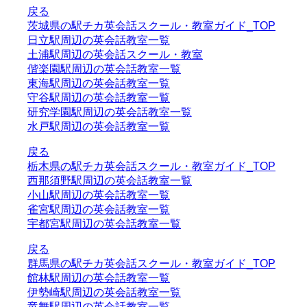
戻る
茨城県の駅チカ英会話スクール・教室ガイド_TOP
日立駅周辺の英会話教室一覧
土浦駅周辺の英会話スクール・教室
偕楽園駅周辺の英会話教室一覧
東海駅周辺の英会話教室一覧
守谷駅周辺の英会話教室一覧
研究学園駅周辺の英会話教室一覧
水戸駅周辺の英会話教室一覧
戻る
栃木県の駅チカ英会話スクール・教室ガイド_TOP
西那須野駅周辺の英会話教室一覧
小山駅周辺の英会話教室一覧
雀宮駅周辺の英会話教室一覧
宇都宮駅周辺の英会話教室一覧
戻る
群馬県の駅チカ英会話スクール・教室ガイド_TOP
館林駅周辺の英会話教室一覧
伊勢崎駅周辺の英会話教室一覧
竜舞駅周辺の英会話教室一覧