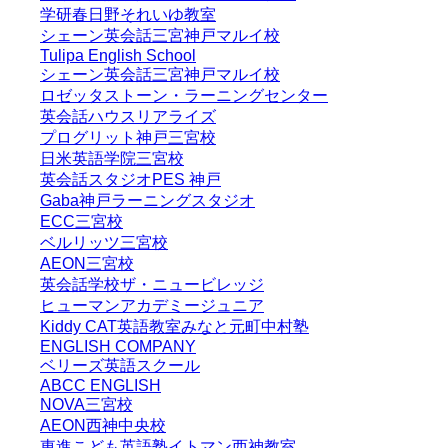
学研春日野それいゆ教室
シェーン英会話三宮神戸マルイ校
Tulipa English School
シェーン英会話三宮神戸マルイ校
ロゼッタストーン・ラーニングセンター
英会話ハウスリアライズ
プログリット神戸三宮校
日米英語学院三宮校
英会話スタジオPES 神戸
Gaba神戸ラーニングスタジオ
ECC三宮校
ベルリッツ三宮校
AEON三宮校
英会話学校ザ・ニュービレッジ
ヒューマンアカデミージュニア
Kiddy CAT英語教室みなと元町中村塾
ENGLISH COMPANY
ベリーズ英語スクール
ABCC ENGLISH
NOVA三宮校
AEON西神中央校
東進こども英語塾イトマン西神教室