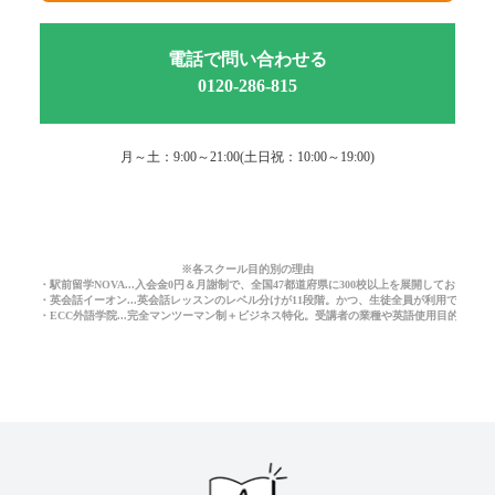
電話で問い合わせる
0120-286-815
月～土：9:00～21:00(土日祝：10:00～19:00)
※各スクール目的別の理由
・駅前留学NOVA...入会金0円＆月謝制で、全国47都道府県に300校以上を展開しており
・英会話イーオン...英会話レッスンのレベル分けが11段階。かつ、生徒全員が利用できる
・ECC外語学院...完全マンツーマン制＋ビジネス特化。受講者の業種や英語使用目的に応