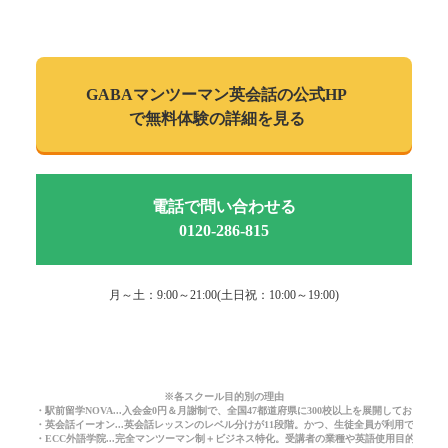
GABAマンツーマン
英会話の公式HP
で
無料体験の詳細を見る
電話で問い合わせる
0120-286-815
月～土：9:00～21:00(土日祝：10:00～19:00)
※各スクール目的別の理由
・駅前留学NOVA...入会金0円＆月謝制で、全国47都道府県に300校以上を展開しており
・英会話イーオン...英会話レッスンのレベル分けが11段階。かつ、生徒全員が利用できる
・ECC外語学院...完全マンツーマン制＋ビジネス特化。受講者の業種や英語使用目的に応