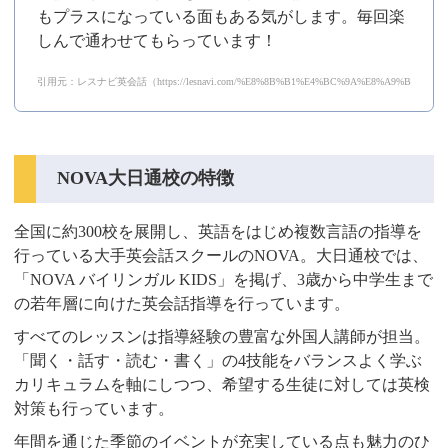
もプラスになっている面もある気がします。毎回楽
しんで通わせてもらっています！
引用元：レスナビ英会話（https://lesnavi.com/%E8%8B%B1%E4%BC%9A%E8%A9%B1/111/31
NOVA大日通校の特徴
全国に約300校を展開し、英語をはじめ複数言語の指導を
行っている大手英会話スクールのNOVA。大日通校では、
「NOVA バイリンガル KIDS」を掲げ、3歳から中学生まで
の若年層に向けた英会話指導を行っています。
すべてのレッスンは指導経験の豊富な外国人講師が担当。
「聞く・話す・読む・書く」の4技能をバランスよく学ぶ
カリキュラムを軸にしつつ、希望する生徒に対しては英検
対策も行っています。
年間を通じた季節のイベントが充実している点も魅力のひ