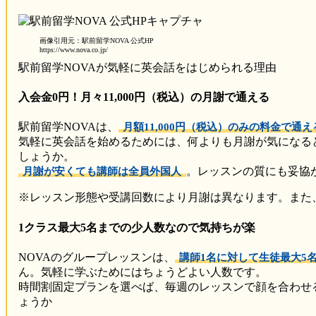
画像引用元：駅前留学NOVA 公式HP
https://www.nova.co.jp/
駅前留学NOVAが気軽に英会話をはじめられる理由
入会金0円！月々11,000円（税込）の月謝で通える
駅前留学NOVAは、
月額11,000円（税込）のみの料金で通え
気軽に英会話を始めるためには、何よりも月謝が気になる
しょうか。
。レッスンの質にも妥協
月謝が安くても講師は全員外国人
※レッスン形態や受講回数により月謝は異なります。また、
1クラス最大5名までの少人数なので気持ちが楽
NOVAのグループレッスンは、
講師1名に対して生徒最大5
ん。気軽に学ぶためにはちょうどよい人数です。
時間割固定プランを選べば、毎週のレッスンで顔を合わせ
ょうか