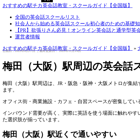
おすすめの駅チカ英会話教室・スクールガイド【全国版】
全国の英会話スクールリスト
社会人から始める英会話スクール初心者のための基礎知
【PR】欲張りさん必見！オンライン英会話と通学型英
運営者情報
おすすめの駅チカ英会話教室・スクールガイド【全国版】
»
公開日：
2023年8月17日
｜最終更新日：
2025年11月14日
梅田（大阪）駅周辺の英会話
梅田（大阪）駅周辺は、JR・阪急・阪神・大阪メトロが集
ます。
オフィス街・商業施設・カフェ・自習スペースが密集してい
インバウンド需要が高く、実際に英語を使う場面に触れやす
た選択肢が揃っています。
梅田（大阪）駅近くで通いやすい