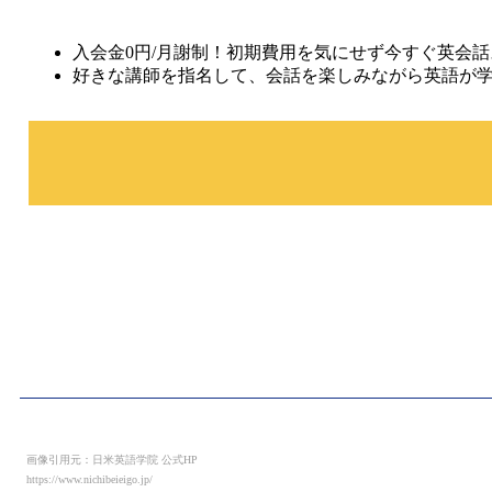
入会金0円/月謝制！初期費用を気にせず今すぐ英会
好きな講師を指名して、会話を楽しみながら英語が
画像引用元：日米英語学院 公式HP
https://www.nichibeieigo.jp/