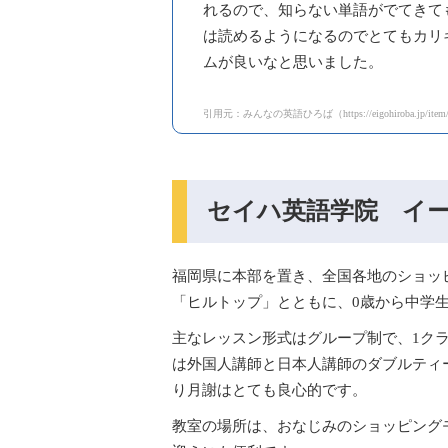
れるので、知らない単語がでてきて
は読めるようになるのでとてもカリ
ムが良いなと思いました。
引用元：みんなの英語ひろば（https://eigohiroba.jp/item/
セイハ英語学院 イ
福岡県に本部を置き、全国各地のショッ
「ヒルトップ」とともに、0歳から中学
主なレッスン形式はグループ制で、1ク
は外国人講師と日本人講師のダブルティ
り月謝はとても良心的です。
教室の場所は、おなじみのショッピング