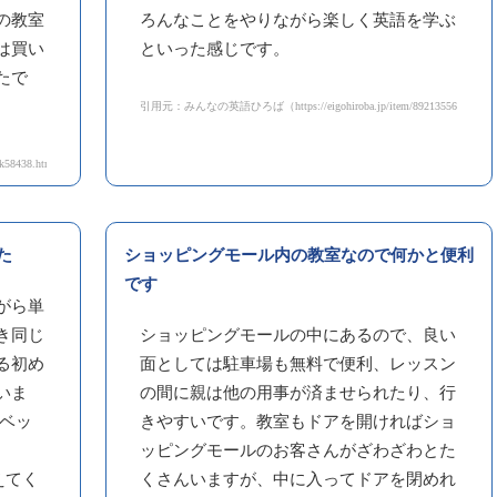
の教室
ろんなことをやりながら楽しく英語を学ぶ
は買い
といった感じです。
たで
引用元：みんなの英語ひろば（https://eigohiroba.jp/item/89213556）
k58438.html）
た
ショッピングモール内の教室なので何かと便利
です
がら単
き同じ
ショッピングモールの中にあるので、良い
る初め
面としては駐車場も無料で便利、レッスン
いま
の間に親は他の用事が済ませられたり、行
ァベッ
きやすいです。教室もドアを開ければショ
は
ッピングモールのお客さんがざわざわとた
えてく
くさんいますが、中に入ってドアを閉めれ