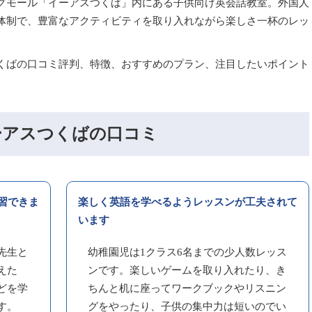
グモール「イーアスつくば」内にある子供向け英会話教室。外国人
体制で、豊富なアクティビティを取り入れながら楽しさ一杯のレッ
くばの口コミ評判、特徴、おすすめのプラン、注目したいポイント
ーアスつくばの口コミ
習できま
楽しく英語を学べるようレッスンが工夫されて
います
先生と
幼稚園児は1クラス6名までの少人数レッス
えた
ンです。楽しいゲームを取り入れたり、き
どを学
ちんと机に座ってワークブックやリスニン
す。
グをやったり、子供の集中力は短いのでい