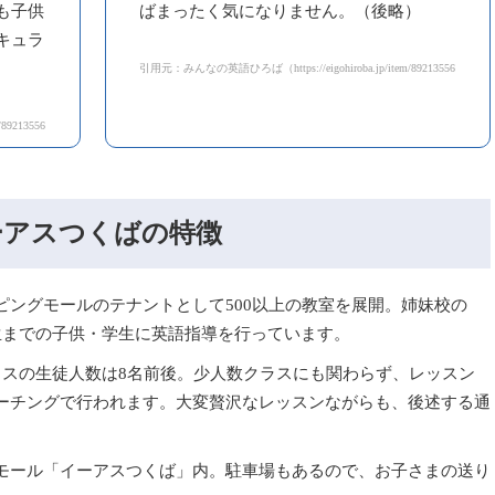
も子供
ばまったく気になりません。（後略）
キュラ
引用元：みんなの英語ひろば（https://eigohiroba.jp/item/89213556）
89213556）
ーアスつくばの特徴
ピングモールのテナントとして500以上の教室を展開。姉妹校の
生までの子供・学生に英語指導を行っています。
ラスの生徒人数は8名前後。少人数クラスにも関わらず、レッスン
ーチングで行われます。大変贅沢なレッスンながらも、後述する通
モール「イーアスつくば」内。駐車場もあるので、お子さまの送り