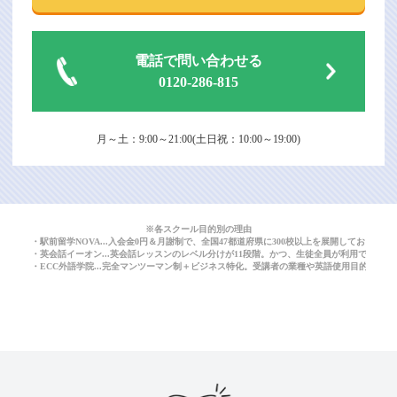
電話で問い合わせる
0120-286-815
月～土：9:00～21:00(土日祝：10:00～19:00)
※各スクール目的別の理由
・駅前留学NOVA...入会金0円＆月謝制で、全国47都道府県に300校以上を展開しており
・英会話イーオン...英会話レッスンのレベル分けが11段階。かつ、生徒全員が利用できる
・ECC外語学院...完全マンツーマン制＋ビジネス特化。受講者の業種や英語使用目的に応