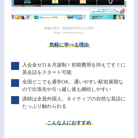
画像引用元：駅前留学NOVA 公式HP
https://www.nova.co.jp/
気軽に学べる理由
入会金ゼロ＆月謝制！初期費用を抑えてすぐに
英会話をスタート可能
全国どこでも通学OK。通いやすい駅前展開な
ので出張先や引っ越し後も継続しやすい
講師は全員外国人。ネイティブの自然な英語に
たっぷり触れられる
こんな人におすすめ