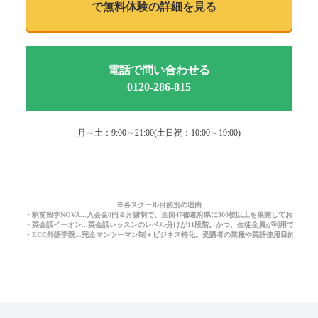
で
無料体験の詳細を見る
電話で問い合わせる
0120-286-815
月～土：9:00～21:00(土日祝：10:00～19:00)
※各スクール目的別の理由
・駅前留学NOVA...入会金0円＆月謝制で、全国47都道府県に300校以上を展開しており
・英会話イーオン...英会話レッスンのレベル分けが11段階。かつ、生徒全員が利用できる
・ECC外語学院...完全マンツーマン制＋ビジネス特化。受講者の業種や英語使用目的に応