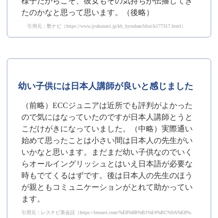
様子だからこそ、彼女もその気持ちが伝播してき
たのかなと思って思います。（後略）
引用元：塾ナビ（https://www.jyukunavi.jp/kb_hyouban/blist/k177317.html）
幼い子供には日本人講師が良いと感じました
（前略）ECCジュニアは近所でも評判がよかった
ので気にはなっていたのですが日本人講師とうと
こだけがきになっていました。（中略）実際通い
始めて思ったことは小さい間は日本人の先生がい
いかなと思います。まだまだ幼い子供なのでいく
らオールイングリッシュとはいえ日本語が必要な
時もでてくるはずです。後は日本人の先生のほう
が親ともコミュニケーションがとれて助かってい
ます。
引用元：レスナビ英会話（https://lesnavi.com/%E8%8B%B1%E4%BC%9A%E8%A9%B1/1199/